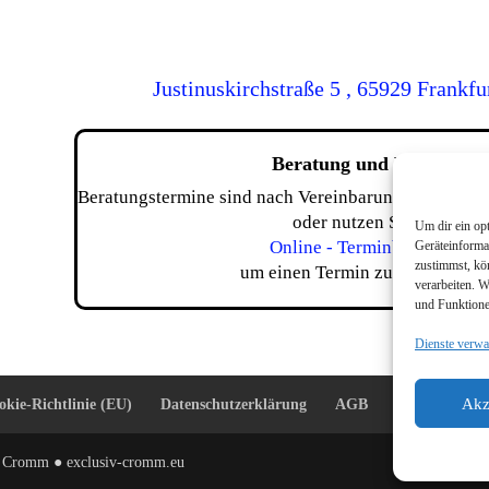
Justinuskirchstraße 5 , 65929 Frankfu
Beratung und Verkauf
Beratungstermine sind nach Vereinbarung möglich. Bi
oder nutzen Sie die
Um dir ein op
Online - Terminbuchung
,
Geräteinforma
zustimmst, kö
um einen Termin zu vereinbaren
verarbeiten. 
und Funktione
Dienste verwa
Akz
okie-Richtlinie (EU)
Datenschutz­erklärung
AGB
n Cromm ● exclusiv-cromm.eu