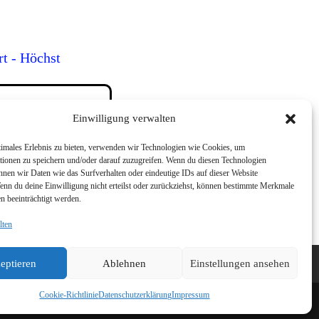
rt - Höchst
Einwilligung verwalten
tte rufen Sie mich an
timales Erlebnis zu bieten, verwenden wir Technologien wie Cookies, um
tionen zu speichern und/oder darauf zuzugreifen. Wenn du diesen Technologien
nnen wir Daten wie das Surfverhalten oder eindeutige IDs auf dieser Website
.
Wenn du deine Einwilligung nicht erteilst oder zurückziehst, können bestimmte Merkmale
n beeinträchtigt werden.
lten
eptieren
Ablehnen
Einstellungen ansehen
Cookie-Richtlinie
Datenschutz­erklärung
Impressum